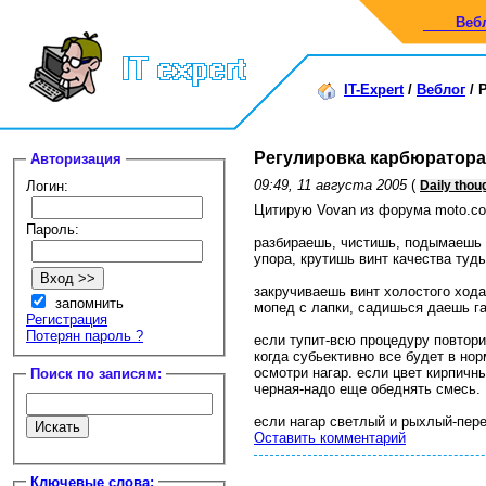
Веб
IT-Expert
/
Веблог
/
Регулировка карбюратора 
Авторизация
09:49, 11 августа 2005
(
Логин:
Daily thou
Цитирую Vovan из форума moto.co
Пароль:
разбираешь, чистишь, подымаешь и
упора, крутишь винт качества ту
закручиваешь винт холостого хода
запомнить
мопед с лапки, садишься даешь га
Регистрация
Потерян пароль ?
если тупит-всю процедуру повтори
когда субьективно все будет в но
осмотри нагар. если цвет кирпичн
Поиск по записям:
черная-надо еще обеднять смесь.
если нагар светлый и рыхлый-пере
Оставить комментарий
Ключевые слова: