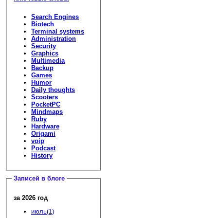
Search Engines
Biotech
Terminal systems
Administration
Security
Graphics
Multimedia
Backup
Games
Humor
Daily thoughts
Scooters
PocketPC
Mindmaps
Ruby
Hardware
Origami
voip
Podcast
History
Записей в блоге
за 2026 год
июль(1)