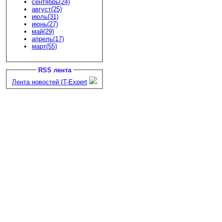
сентябрь(24)
август(25)
июль(31)
июнь(27)
май(29)
апрель(17)
март(55)
RSS лента
Лента новостей IT-Expert