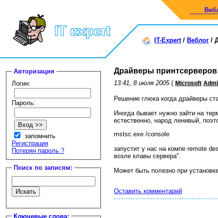
Веб
IT-Expert
/
Веблог
/
Драйверы принтсерверов
Авторизация
13:41, 8 июля 2005
(
Логин:
Microsoft
Admin
Решение глюка когда драйверы ста
Пароль:
Иногда бывает нужно зайти на те
естественно, народ ленивый, поэ
mstsc.exe /console
запомнить
Регистрация
запустит у нас на компе remote de
Потерян пароль ?
возле клавы сервера".
Поиск по записям:
Может быть полезно при установк
Оставить комментарий
Ключевые слова: