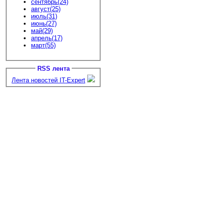
сентябрь(24)
август(25)
июль(31)
июнь(27)
май(29)
апрель(17)
март(55)
RSS лента
Лента новостей IT-Expert