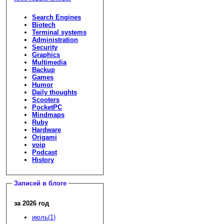
Search Engines
Biotech
Terminal systems
Administration
Security
Graphics
Multimedia
Backup
Games
Humor
Daily thoughts
Scooters
PocketPC
Mindmaps
Ruby
Hardware
Origami
voip
Podcast
History
Записей в блоге
за 2026 год
июль(1)