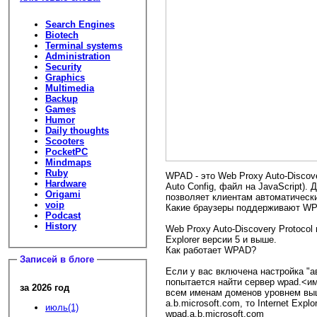
Search Engines
Biotech
Terminal systems
Administration
Security
Graphics
Multimedia
Backup
Games
Humor
Daily thoughts
Scooters
PocketPC
Mindmaps
Ruby
WPAD - это Web Proxy Auto-Discov
Hardware
Auto Config, файл на JavaScript).
Origami
позволяет клиентам автоматически
voip
Какие браузеры поддерживают W
Podcast
History
Web Proxy Auto-Discovery Protocol
Explorer версии 5 и выше.
Как работает WPAD?
Записей в блоге
Если у вас включена настройка "а
попытается найти сервер wpad.<им
за 2026 год
всем именам доменов уровнем выше
a.b.microsoft.com, то Internet Expl
июль(1)
wpad.a.b.microsoft.com