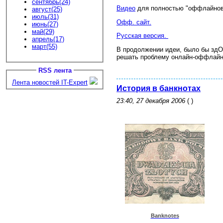
сентябрь(24)
Видео
для полностью "оффлайново
август(25)
июль(31)
Офф. сайт.
июнь(27)
май(29)
Русская версия.
апрель(17)
март(55)
В продолжении идеи, было бы здО
решать проблему онлайн-оффлайн
RSS лента
Лента новостей IT-Expert
История в банкнотах
23:40, 27 декабря 2006
( )
Banknotes