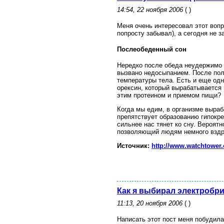
14:54, 22 ноября 2006
( )
Меня очень интересовал этот вопро
попросту забывал), а сегодня не за
Послеобеденный сон
Нередко после обеда неудержимо к
вызвано недосыпанием. После пол
температуры тела. Есть и еще одн
орексин, который вырабатывается 
этим протеином и приемом пищи?
Когда мы едим, в организме выра
препятствует образованию гипокре
сильнее нас тянет ко сну. Вероят
позволяющий людям немного вздр
Источник:
http://www.watchtower.
Как я выбирал электробри
11:13, 20 ноября 2006
( )
Написать этот пост меня побудила