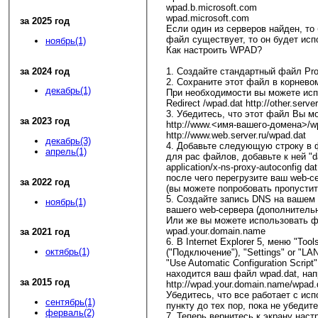
wpad.b.microsoft.com
wpad.microsoft.com
за 2025 год
Если один из серверов найден, то
файл существует, то он будет испо
ноябрь(1)
Как настроить WPAD?
за 2024 год
1. Создайте стандартный файл Prox
2. Сохраните этот файл в корнево
декабрь(1)
При необходимости вы можете исп
Redirect /wpad.dat http://other.serv
3. Убедитесь, что этот файл Вы м
за 2023 год
http://www.<имя-вашего-домена>/wp
http://www.web.server.ru/wpad.dat
декабрь(3)
4. Добавьте следующую строку в ф
апрель(1)
для pac файлов, добавьте к ней "da
application/x-ns-proxy-autoconfig dat
после чего перегрузите ваш web-с
за 2022 год
(вы можете попробовать пропустит
5. Создайте запись DNS на вашем 
ноябрь(1)
вашего web-сервера (дополнительн
Или же вы можете использовать ф
wpad.your.domain.name
за 2021 год
6. В Internet Explorer 5, меню "Too
октябрь(1)
("Подключение"), "Settings" or "LA
"Use Automatic Configuration Scri
находится ваш файл wpad.dat, нап
за 2015 год
http://wpad.your.domain.name/wpad.
Убедитесь, что все работает с ис
сентябрь(1)
пункту до тех пор, пока не убедит
ферваль(2)
7. Теперь вернитесь к экрану наст