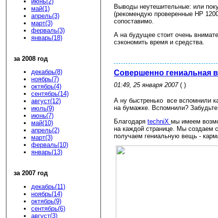
июнь(2)
Выводы неутешительные: или поку
май(1)
(рекомендую проверенные HP 1200,
апрель(3)
сопоставимо.
март(3)
ферваль(3)
А на будущее стоит очень внимател
январь(18)
сэкономить время и средства.
за 2008 год
декабрь(8)
Совершенно гениальная 
ноябрь(7)
01:49, 25 января 2007
( )
октябрь(4)
сентябрь(14)
А ну быстренько все вспомнили к
август(12)
на бумажке. Вспомнили? Забудьте
июль(9)
июнь(7)
Благодаря
techniX
мы имеем возм
май(10)
на каждой странице. Мы создаем 
апрель(2)
получаем гениальную вещь - кар
март(3)
ферваль(10)
январь(13)
за 2007 год
декабрь(11)
ноябрь(14)
октябрь(9)
сентябрь(6)
август(3)