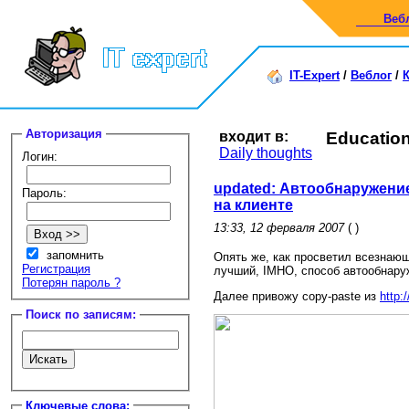
Веб
IT-Expert
/
Веблог
/
Авторизация
входит в:
Educatio
Daily thoughts
Логин:
updated: Автообнаружени
Пароль:
на клиенте
13:33, 12 ферваля 2007
( )
запомнить
Опять же, как просветил всезнающ
Регистрация
лучший, IMHO, cпособ автообнару
Потерян пароль ?
Далее привожу copy-paste из
http:
Поиск по записям:
Ключевые слова: