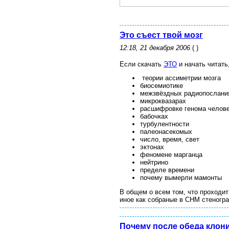
Это съест твой мозг
12:18, 21 декабря 2006
( )
Если скачать
ЭТО
и начать читать
теории ассиметрии мозга
биосемиотике
межзвёздных радиопослани
микроквазарах
расшифровке генома челов
бабочках
турбулентности
палеонасекомых
число, время, свет
эктонах
феномене марганца
нейтрино
пределе времени
почему вымерли мамонты
В общем о всем том, что проходит
иное как собраные в CHM стеногр
Почему после обеда клони