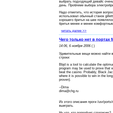
выбрать подходящий девайс очень
день. Проблеме выбора электробр
Надо отметить, что история вопро
использовал обычный станок gillet
хорошего бритья на шее появляло
бритья менее и менее комфортны
читать далее >>
Чего только нет в портах 
14:06, 6 ноября 2006
( )
Удивительные вещи можно найти в 
строки:
Bbjd is a tool to calculate the optim
program may be used to prove that wh
beat the casino. Probably, Black Jac
where it is possible to win in the lon
proven).
--Dima
dima@chg.ru
Из этого описания проги /usr/por
выиграть.
Ну что, кто попробует стратегию?