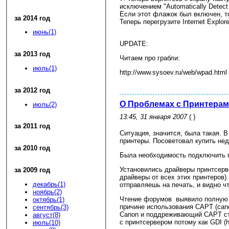
исключением "Automatically Detect
Если этот флажок был включен, то
за 2014 год
Теперь перегрузите Internet Explor
июнь(1)
UPDATE:
за 2013 год
Читаем про грабли:
июль(1)
http://www.sysoev.ru/web/wpad.html
за 2012 год
О Проблемах с Принтерам
июль(2)
13:45, 31 января 2007
( )
за 2011 год
Ситуация, значится, была такая. В
принтеры. Посоветовал купить нед
за 2010 год
Была необходимость подключить пр
Установились драйверы принтсерве
за 2009 год
драйверы от всех этих принтеров).
декабрь(1)
отправляешь на печать, и видно чт
ноябрь(2)
Чтение форумов выявило полную 
октябрь(1)
причине использования CAPT (cano
сентябрь(3)
Canon и поддреживающий CAPT стои
август(8)
с принтсервером потому как GDI (h
июль(10)