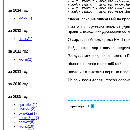
>
 acd0: TIMEOUT - READ_BIG retrayin
>
 acd0: TIMEOUT - READ_BIG retrayin
>
 acd0: TIMEOUT - READ_BIG timed ou
за 2014 год
>
 acd0: TIMEOUT - READ_BIG retrayin
июнь(1)
способ лечения описанный на прос
FreeBSD 6.3 установилась на уди
за 2013 год
править исходники драйверов сет
июль(1)
О хардварной поддержке RAID при
Рейд-контроллер ставился подручн
за 2012 год
Загружаемся в sysinstall, идем в 
июль(2)
atacontrol create mirror ad0 ad2
за 2011 год
после чего выходим обратно в sysin
Не забываем делать rescan девайсо
за 2010 год
за 2009 год
декабрь(1)
страницы:
1
2
ноябрь(2)
октябрь(1)
сентябрь(3)
август(8)
июль(10)