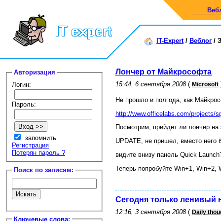
Веб
IT-Expert
/
Веблог
/
З
Лончер от Майкрософта
Авторизация
15:44, 6 сентября 2008
(
Логин:
Microsoft
Не прошло и полгода, как Майкро
Пароль:
http://www.officelabs.com/projects/
Посмотрим, прийдет ли лончер на з
запомнить
UPDATE, не пришел, вместо него бы
Регистрация
Потерян пароль ?
видите внизу панель Quick Launch?
Теперь попробуйте Win+1, Win+2, 
Поиск по записям:
Сегодня только ленивый н
12:16, 3 сентября 2008
(
Daily thou
Ключевые слова: