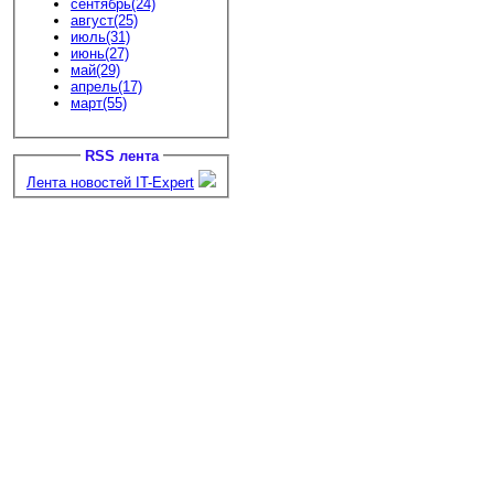
сентябрь(24)
август(25)
июль(31)
июнь(27)
май(29)
апрель(17)
март(55)
RSS лента
Лента новостей IT-Expert