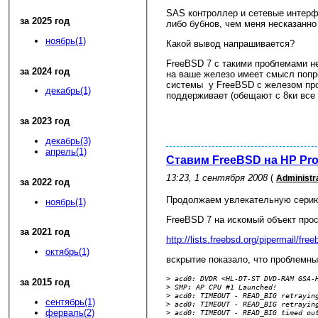
SAS контроллер и сетевые интерфе
за 2025 год
либо бубнов, чем меня несказанно
ноябрь(1)
Какой вывод напрашивается?
FreeBSD 7 с такими проблемами не
за 2024 год
на ваше железо имеет смысл попр
системы у FreeBSD с железом проб
декабрь(1)
поддерживает (обещают с 8ки все
за 2023 год
декабрь(3)
апрель(1)
Ставим FreeBSD на HP Prol
13:23, 1 сентября 2008
(
Administr
за 2022 год
Продолжаем увлекательную серию 
ноябрь(1)
FreeBSD 7 на искомый объект про
за 2021 год
http://lists.freebsd.org/pipermail/fr
октябрь(1)
вскрытие показало, что проблемн
>
 acd0: DVDR <HL-DT-ST DVD-RAM GSA-
за 2015 год
>
 SMP: AP CPU #1 Launched!
>
 acd0: TIMEOUT - READ_BIG retrayin
сентябрь(1)
>
 acd0: TIMEOUT - READ_BIG retrayin
ферваль(2)
>
 acd0: TIMEOUT - READ_BIG timed ou