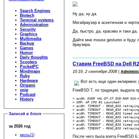
Search Engines
Ну да, ну да.
Biotech
Terminal systems
Мегабраузер в аскетичном и черт
Administration
Security
Да, быстро, да, красиво и таки да,
Graphics
Multimedia
Дайте мне mouse gestures и буду 
Backup
браузера.
Games
Humor
Daily thoughts
Scooters
Ставим FreeBSD на Dell R
PocketPC
Mindmaps
10:19, 2 сентября 2008
(
Administr
Ruby
Hardware
Вот есть еще один екпириенс 
Origami
voip
FreeBSD 7, по традиции, выдала п
Podcast
>
 acd0: DVDR <HL-DT-ST DVD-RAM GSA-
History
>
 SMP: AP CPU #1 Launched!
>
 acd0: TIMEOUT - READ_BIG retrayin
>
 acd0: TIMEOUT - READ_BIG retrayin
>
 acd0: TIMEOUT - READ_BIG timed ou
Записей в блоге
>
 acd0: TIMEOUT - READ_BIG retrayin
>
 acd0: TIMEOUT - READ_BIG retrayin
>
 acd0: TIMEOUT - READ_BIG timed ou
за 2026 год
>
 acd0: TIMEOUT - READ_BIG retrayin
июль(1)
После чего была взята FreeBSD 6.