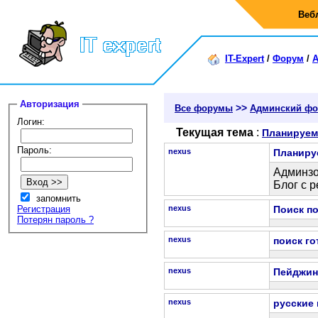
Веб
IT-Expert
/
Форум
/
Авторизация
>>
Все форумы
Админский ф
Логин:
Текущая тема
:
Планируе
Пароль:
nexus
Планиру
Админзо
Блог с 
запомнить
Регистрация
nexus
Поиск по
Потерян пароль ?
nexus
поиск го
nexus
Пейджинг
nexus
русские