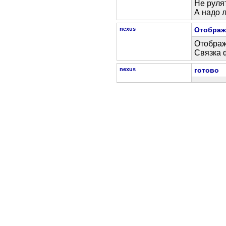
Не руля
А надо 
nexus
Отображ
Отображ
Связка 
nexus
готово