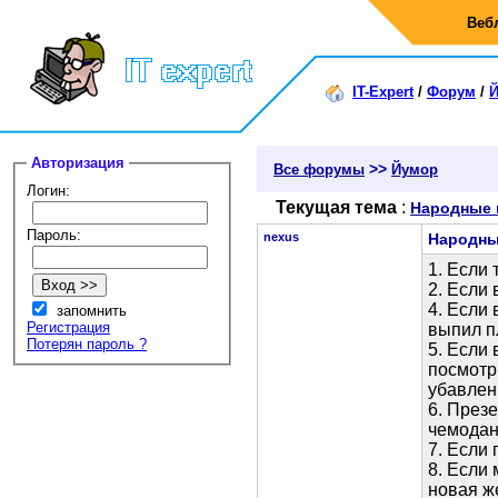
Веб
IT-Expert
/
Форум
/
Авторизация
>>
Все форумы
Йумор
Логин:
Текущая тема
:
Народные 
Пароль:
nexus
Народны
1. Если 
2. Если 
4. Если 
запомнить
Регистрация
выпил пл
Потерян пароль ?
5. Если 
посмотри
убавлен
6. През
чемодано
7. Если 
8. Если
новая ж