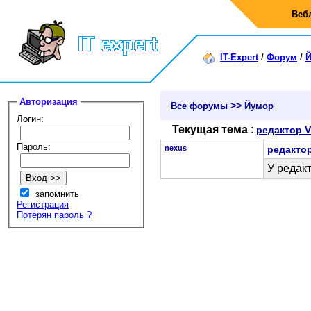
Веб
IT-Expert
/
Форум
/
Авторизация
>>
Все форумы
Йумор
Логин:
Текущая тема
:
редактор V
Пароль:
nexus
редактор
У редакт
запомнить
Регистрация
Потерян пароль ?