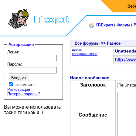
Веб
IT-Expert
/
Форум
/
Р
>>
Все форумы
Разное
Авторизация
nexus
Unattende
Логин:
соощение лично
http://ww
Пароль:
Новое сообщение:
Заголовок
запомнить
Регистрация
Потерян пароль ?
Вы можете использовать
такие теги как
b
,
i
Сообщение