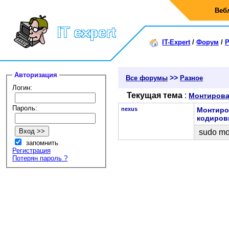
Веб
IT-Expert
/
Форум
/
Р
Авторизация
>>
Все форумы
Разное
Логин:
Текущая тема
:
Монтирова
Пароль:
nexus
Монтиро
кодиров
sudo mou
запомнить
Регистрация
Потерян пароль ?