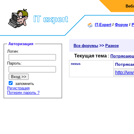
Веб
IT-Expert
/
Форум
/
Р
Авторизация
>>
Все форумы
Разное
Логин:
Текущая тема
:
Потрясающ
Пароль:
nexus
Потряса
http://
запомнить
Регистрация
Потерян пароль ?